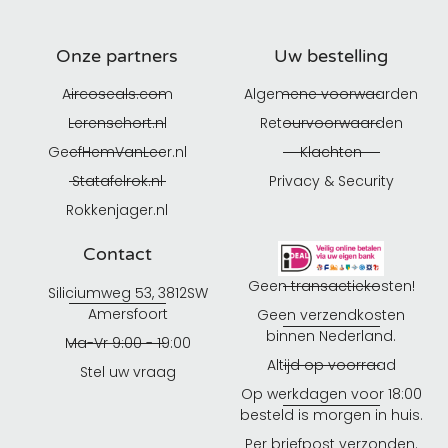
Onze partners
Uw bestelling
Aircoseals.com
Algemene voorwaarden
Lerenschort.nl
Retourvoorwaarden
GeefHemVanLeer.nl
Klachten
Statafelrok.nl
Privacy & Security
Rokkenjager.nl
Contact
Geen transactiekosten!
Siliciumweg 53, 3812SW
Amersfoort
Geen verzendkosten
binnen Nederland.
Ma-Vr 9:00 - 19:00
Altijd op voorraad
Stel uw vraag
Op werkdagen voor 18:00
besteld is morgen in huis.
Per briefpost verzonden.