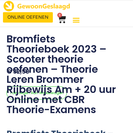
0
ONLINE OEFENEN
Bromfiets
Theorieboek 2023 –
Scooter theorie
oefenen – Theorie
€
32,50
Leren Brommer
Rijbewijs Am + 20 uur
Toevoegen Aan Winkelwagen
Online met CBR
Theorie-Examens