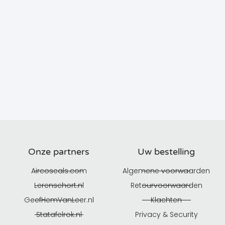
Onze partners
Uw bestelling
Aircoseals.com
Algemene voorwaarden
Lerenschort.nl
Retourvoorwaarden
GeefHemVanLeer.nl
Klachten
Statafelrok.nl
Privacy & Security